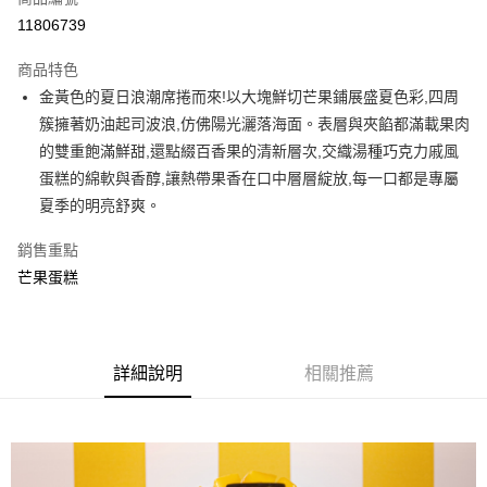
LINE Pay
11806739
Apple Pay
商品特色
金黃色的夏日浪潮席捲而來!以大塊鮮切芒果鋪展盛夏色彩,四周
運送方式
簇擁著奶油起司波浪,仿佛陽光灑落海面。表層與夾餡都滿載果肉
冷藏宅配
的雙重飽滿鮮甜,還點綴百香果的清新層次,交織湯種巧克力戚風
每筆NT$190，滿NT$1,500(含以上)免運費
蛋糕的綿軟與香醇,讓熱帶果香在口中層層綻放,每一口都是專屬
夏季的明亮舒爽。
銷售重點
芒果蛋糕
詳細說明
相關推薦