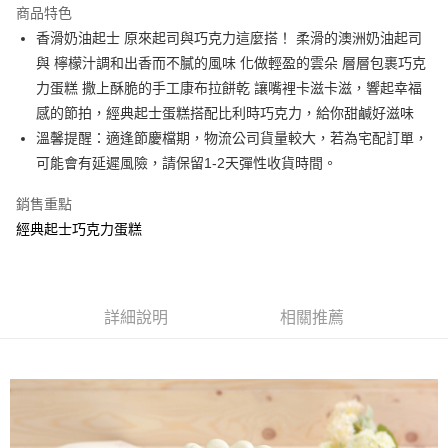
商品特色
香滑奶油起士 原來起司與巧克力這麼搭！ 柔滑的澳洲奶油起司
運送方式
與 檸檬汁調和出香而不膩的風味 化做輕盈的雲朵 層層包裹巧克
冷藏付款後門市自取
力蛋糕 撒上酥脆的手工康布拉餅乾 讓嘴裡卡滋卡滋，響起幸福
免運費
感的節拍，經典起士蛋糕搭配比利時巧克力，給你甜鹹好滋味
溫馨提醒：適逢節慶檔期，物流公司貨量較大，若為宅配訂單，
可能會有延遲風險，請保留1-2天彈性收貨時間。
銷售重點
經典起士巧克力蛋糕
詳細說明
相關推薦