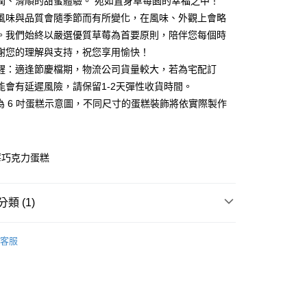
潤、滑順的甜蜜體驗。 宛如置身草莓園的幸福之中！
風味與品質會隨季節而有所變化，在風味、外觀上會略
。我們始終以嚴選優質草莓為首要原則，陪伴您每個時
90，滿NT$1,500(含以上)免運費
謝您的理解與支持，祝您享用愉快！
醒：適逢節慶檔期，物流公司貨量較大，若為宅配訂
能會有延遲風險，請保留1-2天彈性收貨時間。
片為 6 吋蛋糕示意圖，不同尺寸的蛋糕裝飾將依實際製作
莓巧克力蛋糕
類 (1)
 & Sweets
BAC Cake & Sweets 蛋糕
客服