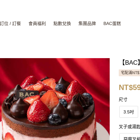
訂位 / 訂餐
會員福利
點數兌換
集團品牌
BAC蛋糕
【BA
宅配滿NT$
NT$59
尺寸
3.5吋
叉子或湯
惡魔叉