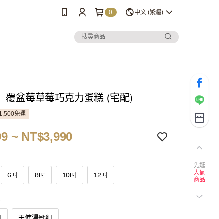
0
中文 (繁體)
C】覆盆莓草莓巧克力蛋糕 (宅配)
1,500免運
9 ~ NT$3,990
先逛
人氣
6吋
8吋
10吋
12吋
商品
匙
組
天使湯匙組